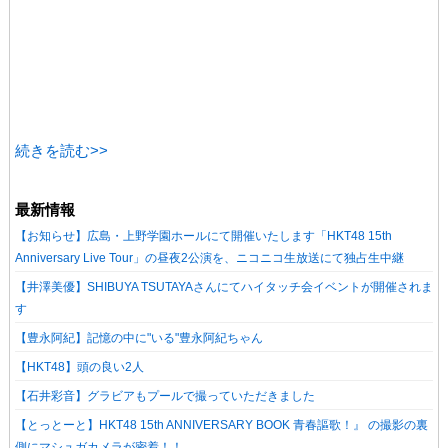
続きを読む>>
最新情報
【お知らせ】広島・上野学園ホールにて開催いたします「HKT48 15th
Anniversary Live Tour」の昼夜2公演を、ニコニコ生放送にて独占生中継
【井澤美優】SHIBUYA TSUTAYAさんにてハイタッチ会イベントが開催されま
す
【豊永阿紀】記憶の中に"いる"豊永阿紀ちゃん
【HKT48】頭の良い2人
【石井彩音】グラビアもプールで撮っていただきました
【とっとーと】HKT48 15th ANNIVERSARY BOOK 青春謳歌！』 の撮影の裏
側にマシュガカメラが密着！！