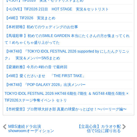
【≒JOY】TIF2026 実況・セットリストまとめ
【=LOVE】TIF2026 2日目 HOT STAGE 実況＆セットリスト
【≠ME】TIF2026 実況まとめ
【本村碧唯】初めてのウェディングのお仕事
【馬場彩華 】初めてのSMILE GARDEN 本当にたくさんの方が集まってくれ
て！めちゃくちゃ盛り上がってた
【HKT48】『TOKYO IDOL FESTIVAL 2026 supported by にしたんクリニッ
ク』 実況＆メンバーSNSまとめ
【梁瀬鈴雅】今月の #鈴の音 で最終回
【≠ME】愛くださいませ 「THE FIRST TAKE」
【HKT48】『POP GALAXY 2026』出演メンバー
TOKYO IDOL FESTIVAL 2026 HKT48 6期⽣‧7期⽣ ＆ NGT48 4期⽣‧5期⽣ ×
TIF2026ステージ争奪イベント セトリ
【市村愛里】プロ野球大好き部 真夏の球愛かっとばせ！〜パーリーグ編〜
MBS連続ドラ出演
【立花心良】カラオケ配
showroomオーディション
信で1位に躍り出る
3日目 5月14日 終了時点