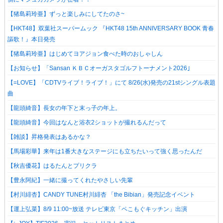
【猪島莉玲亜】ずっと楽しみにしてたのさ~
【HKT48】双葉社スーパームック 『HKT48 15th ANNIVERSARY BOOK 青春
謳歌！』本日発売
【猪島莉玲亜】はじめてヨアジョン食べた時のおしゃしん
【お知らせ】「Sansan ＫＢＣオーガスタゴルフトーナメント2026｣
【=LOVE】「CDTVライブ！ライブ！」にて 8/26(水)発売の21stシングル表題
曲
【龍頭綺音】長女の年下と末っ子の年上。
【龍頭綺音】今回はなんと浴衣2ショットが撮れるんだって
【雑談】昇格発表はあるかな？
【馬場彩華】来年は1番大きなステージにも立ちたいって強く思ったんだ
【秋吉優花】はるたんとプリクラ
【豊永阿紀】一緒に撮ってくれたやさしい先輩
【村川緋杏】CANDY TUNE村川緋杏 「the Bibian」発売記念イベント
【運上弘菜】8/9 11:00~放送 テレビ東京「ペこもぐキッチン」出演