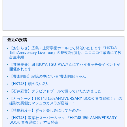
最近の投稿
【お知らせ】広島・上野学園ホールにて開催いたします「HKT48
15th Anniversary Live Tour」の昼夜2公演を、ニコニコ生放送にて独
占生中継
【井澤美優】SHIBUYA TSUTAYAさんにてハイタッチ会イベントが
開催されます
【豊永阿紀】記憶の中に"いる"豊永阿紀ちゃん
【HKT48】頭の良い2人
【石井彩音】グラビアもプールで撮っていただきました
【とっとーと】HKT48 15th ANNIVERSARY BOOK 青春謳歌！』 の
撮影の裏側にマシュガカメラが密着！！
【猪島莉玲亜】ずっと楽しみにしてたのさ~
【HKT48】双葉社スーパームック 『HKT48 15th ANNIVERSARY
BOOK 青春謳歌！』本日発売