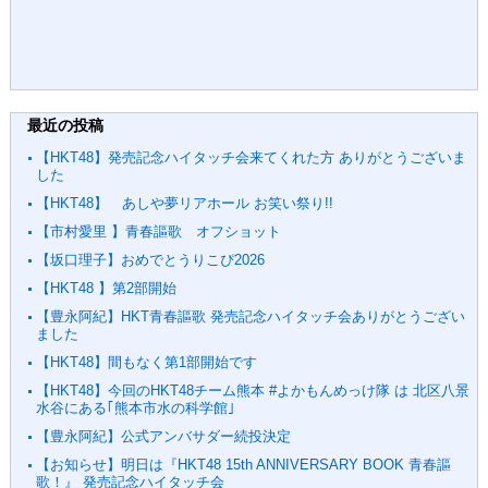
最近の投稿
【HKT48】発売記念ハイタッチ会来てくれた方 ありがとうございま
した
【HKT48】 あしや夢リアホール お笑い祭り!!
【市村愛里 】青春謳歌 オフショット
【坂口理子】おめでとうりこぴ2026
【HKT48 】第2部開始
【豊永阿紀】HKT青春謳歌 発売記念ハイタッチ会ありがとうござい
ました
【HKT48】間もなく第1部開始です
【HKT48】今回のHKT48チーム熊本 #よかもんめっけ隊 は 北区八景
水谷にある｢熊本市水の科学館｣
【豊永阿紀】公式アンバサダー続投決定
【お知らせ】明日は『HKT48 15th ANNIVERSARY BOOK 青春謳
歌！』 発売記念ハイタッチ会