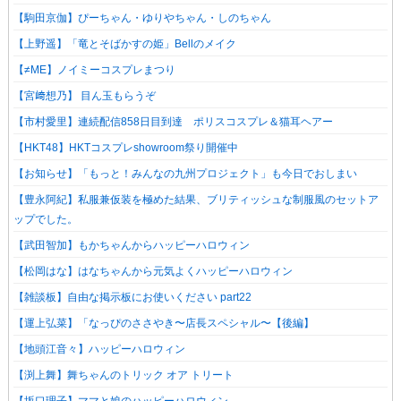
【駒田京伽】ぴーちゃん・ゆりやちゃん・しのちゃん
【上野遥】「竜とそばかすの姫」Bellのメイク
【≠ME】ノイミーコスプレまつり
【宮﨑想乃】 目ん玉もらうぞ
【市村愛里】連続配信858日目到達 ポリスコスプレ＆猫耳ヘアー
【HKT48】HKTコスプレshowroom祭り開催中
【お知らせ】「もっと！みんなの九州プロジェクト」も今日でおしまい
【豊永阿紀】私服兼仮装を極めた結果、ブリティッシュな制服風のセットア
ップでした。
【武田智加】もかちゃんからハッピーハロウィン
【松岡はな】はなちゃんから元気よくハッピーハロウィン
【雑談板】自由な掲示板にお使いください part22
【運上弘菜】「なっぴのささやき〜店長スペシャル〜【後編】
【地頭江音々】ハッピーハロウィン
【渕上舞】舞ちゃんのトリック オア トリート