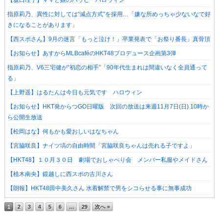
【坂口理子】ママと娘のハッピーハロウィン
指原莉乃、異性に対しては“減点方式”を採用…「嫌な所めっちゃ少ないなで好
きになることがあります」
【西スポさん】9月の迷言「もっと泣け！」卒業発表で「お祭り番長」真骨頂
【お知らせ】あすからMLBcaféのHKT48プロデュース企画第3弾
指原莉乃、V6三宅健が“初恋の相手”「90年代生まれは間違いなく全員通って
る」
【上野遥】はるたんは今日も元気です ハロウィン
【お知らせ】HKT発からつGO日曜版 次回の放送は来週11月7日(日) 10時か
ら公開生放送
【松岡はな】何もかも愛おしいはなちゃん
【宮脇咲良】ナイツ塙の自由時間「宮脇咲良ちゃんは売れる子ですよ」
【HKT48】１０月３０日 劇場でおしゃべり会 メンバー私服やメイドさん
【植木南央】鏡越しに西スポの古川さん
【朗報】HKT48田中美久さん 水着解禁で男をシコらせる事に無事成功
1
2
3
4
5
6
…
29
次へ »