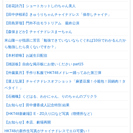
【岩花詩乃】ショートカットしのちゃん美人
【田中伊桜莉】きゅうりちゃんチャイナドレス「保存しチャイナ」
【田島芽瑠】門外不出モラトリアム 最終公演
【森保まどか】チャイナドレスまーちゃん
米山隆一が指原に苦言「勉強できていないならぐぐれば10分でわかるんだか
ら勉強したら良くないですか？」
【本村碧唯】お誕生日配信
【雑談板】自由な掲示板にお使いください part15
【外薗葉月】手作り私服でHKT48メドレー踊ってみた第三弾
【運上弘菜】チャイナドレスオフショット「麻婆豆腐！小籠包！回鍋肉！タ
ベタイ！ 」
【石橋颯】くどはる、わかにゃん、りのちゃんのプリクラ
【お知らせ】田中優香成人記念特別 結果
【HKT48新劇場】E・ZO入り口など写真（喫煙所など）
【お知らせ】本店、劇場再開
HKT48の新作生写真がチャイナドレスでエロ可愛い！