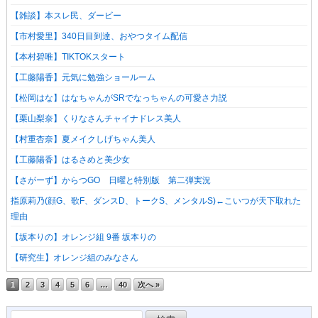
【雑談】本スレ民、ダービー
【市村愛里】340日目到達、おやつタイム配信
【本村碧唯】TIKTOKスタート
【工藤陽香】元気に勉強ショールーム
【松岡はな】はなちゃんがSRでなっちゃんの可愛さ力説
【栗山梨奈】くりなさんチャイナドレス美人
【村重杏奈】夏メイクしげちゃん美人
【工藤陽香】はるさめと美少女
【さがーず】からつGO 日曜と特別版 第二弾実況
指原莉乃(顔G、歌F、ダンスD、トークS、メンタルS)←こいつが天下取れた
理由
【坂本りの】オレンジ組 9番 坂本りの
【研究生】オレンジ組のみなさん
1
2
3
4
5
6
…
40
次へ »
検