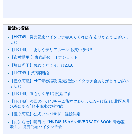
最近の投稿
【HKT48】発売記念ハイタッチ会来てくれた方 ありがとうございま
した
【HKT48】 あしや夢リアホール お笑い祭り!!
【市村愛里 】青春謳歌 オフショット
【坂口理子】おめでとうりこぴ2026
【HKT48 】第2部開始
【豊永阿紀】HKT青春謳歌 発売記念ハイタッチ会ありがとうござい
ました
【HKT48】間もなく第1部開始です
【HKT48】今回のHKT48チーム熊本 #よかもんめっけ隊 は 北区八景
水谷にある｢熊本市水の科学館｣
【豊永阿紀】公式アンバサダー続投決定
【お知らせ】明日は『HKT48 15th ANNIVERSARY BOOK 青春謳
歌！』 発売記念ハイタッチ会