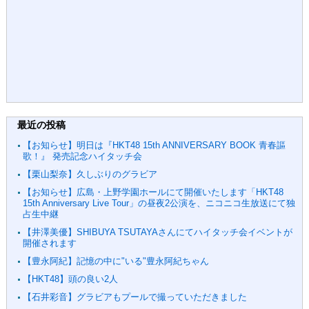
最近の投稿
【お知らせ】明日は『HKT48 15th ANNIVERSARY BOOK 青春謳
歌！』 発売記念ハイタッチ会
【栗山梨奈】久しぶりのグラビア
【お知らせ】広島・上野学園ホールにて開催いたします「HKT48
15th Anniversary Live Tour」の昼夜2公演を、ニコニコ生放送にて独
占生中継
【井澤美優】SHIBUYA TSUTAYAさんにてハイタッチ会イベントが
開催されます
【豊永阿紀】記憶の中に"いる"豊永阿紀ちゃん
【HKT48】頭の良い2人
【石井彩音】グラビアもプールで撮っていただきました