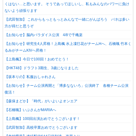
くはない…と思います。 そうであってほしいし、私もみんなのパワーに負け
ないよう頑張ります
【武田智加】 これからもっともっとみんなで一緒にがんばろう バネは多い
方が得だと思うぞ︎︎
【お知らせ】脳内パラダイス公演 4/8で千穐楽
【お知らせ】研究生4人昇格！上島楓 水上凜巳花がチームHへ、石橋颯 竹本く
るみがチームKIVへ昇格！
【上島楓】今日で100回！おめでとう！
【HKT48】ドラフト3期生、3歳になりました
【坂本りの】私服おしゃれさん
【お知らせ】チーム公演再開と「博多なないろ」公演終了 各種チーム公演
復活！
【森保まどか】「時代」がいよいよオンエア
【石橋颯】いぶさんがMARIAへ
【上島楓】100回出演おめでとうございます！
【武田智加】高校卒業おめでとうございます