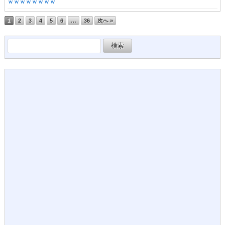
ｗｗｗｗｗｗｗｗ
1
2
3
4
5
6
…
36
次へ »
検
索: