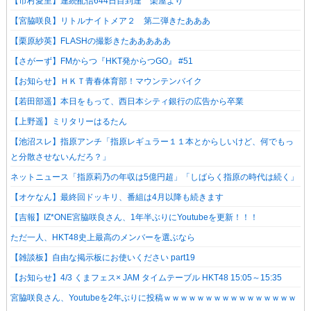
【市村愛里】連続配信644日目到達 楽屋より
【宮脇咲良】リトルナイトメア２ 第二弾きたあああ
【栗原紗英】FLASHの撮影きたあああああ
【さがーず】FMからつ『HKT発からつGO』 #51
【お知らせ】ＨＫＴ青春体育部！マウンテンバイク
【若田部遥】本日をもって、西日本シティ銀行の広告から卒業
【上野遥】ミリタリーはるたん
【池沼スレ】指原アンチ「指原レギュラー１１本とからしいけど、何でもっ
と分散させないんだろ？」
ネットニュース「指原莉乃の年収は5億円超」「しばらく指原の時代は続く」
【オケなん】最終回ドッキリ、番組は4月以降も続きます
【吉報】IZ*ONE宮脇咲良さん、1年半ぶりにYoutubeを更新！！！
ただ一人、HKT48史上最高のメンバーを選ぶなら
【雑談板】自由な掲示板にお使いください part19
【お知らせ】4/3 くまフェス× JAM タイムテーブル HKT48 15:05～15:35
宮脇咲良さん、Youtubeを2年ぶりに投稿ｗｗｗｗｗｗｗｗｗｗｗｗｗｗｗｗ