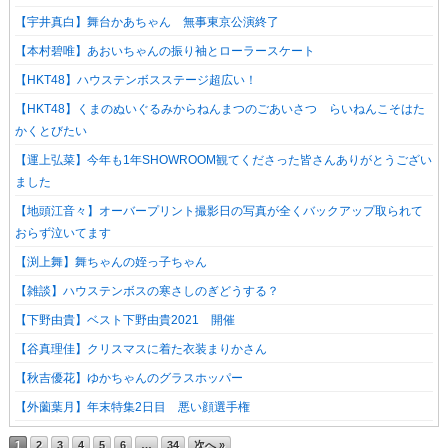
【宇井真白】舞台かあちゃん 無事東京公演終了
【本村碧唯】あおいちゃんの振り袖とローラースケート
【HKT48】ハウステンボスステージ超広い！
【HKT48】くまのぬいぐるみからねんまつのごあいさつ らいねんこそはた
かくとびたい
【運上弘菜】今年も1年SHOWROOM観てくださった皆さんありがとうござい
ました
【地頭江音々】オーバープリント撮影日の写真が全くバックアップ取られて
おらず泣いてます
【渕上舞】舞ちゃんの姪っ子ちゃん
【雑談】ハウステンボスの寒さしのぎどうする？
【下野由貴】ベスト下野由貴2021 開催
【谷真理佳】クリスマスに着た衣装まりかさん
【秋吉優花】ゆかちゃんのグラスホッパー
【外薗葉月】年末特集2日目 悪い顔選手権
1
2
3
4
5
6
…
34
次へ »