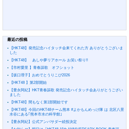
最近の投稿
【HKT48】発売記念ハイタッチ会来てくれた方 ありがとうございま
した
【HKT48】 あしや夢リアホール お笑い祭り!!
【市村愛里 】青春謳歌 オフショット
【坂口理子】おめでとうりこぴ2026
【HKT48 】第2部開始
【豊永阿紀】HKT青春謳歌 発売記念ハイタッチ会ありがとうござい
ました
【HKT48】間もなく第1部開始です
【HKT48】今回のHKT48チーム熊本 #よかもんめっけ隊 は 北区八景
水谷にある｢熊本市水の科学館｣
【豊永阿紀】公式アンバサダー続投決定