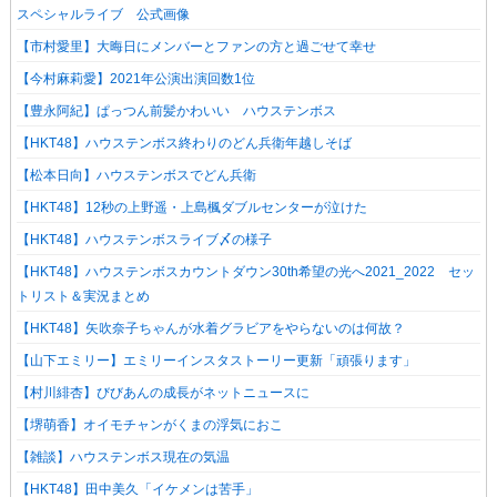
スペシャルライブ 公式画像
【市村愛里】大晦日にメンバーとファンの方と過ごせて幸せ
【今村麻莉愛】2021年公演出演回数1位
【豊永阿紀】ぱっつん前髪かわいい ハウステンボス
【HKT48】ハウステンボス終わりのどん兵衛年越しそば
【松本日向】ハウステンボスでどん兵衛
【HKT48】12秒の上野遥・上島楓ダブルセンターが泣けた
【HKT48】ハウステンボスライブ〆の様子
【HKT48】ハウステンボスカウントダウン30th希望の光へ2021_2022 セッ
トリスト＆実況まとめ
【HKT48】矢吹奈子ちゃんが水着グラビアをやらないのは何故？
【山下エミリー】エミリーインスタストーリー更新「頑張ります」
【村川緋杏】びびあんの成長がネットニュースに
【堺萌香】オイモチャンがくまの浮気におこ
【雑談】ハウステンボス現在の気温
【HKT48】田中美久「イケメンは苦手」