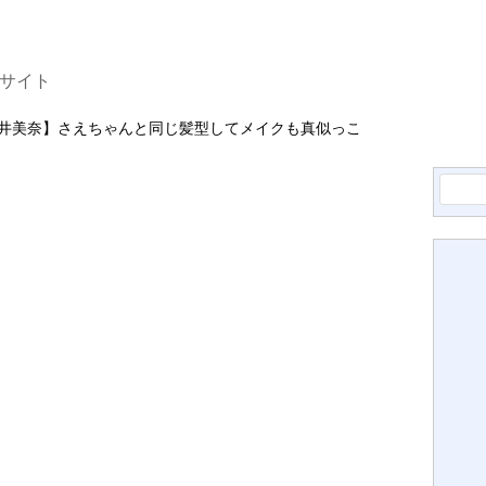
ナサイト
井美奈】さえちゃんと同じ髪型してメイクも真似っこ
検
索: