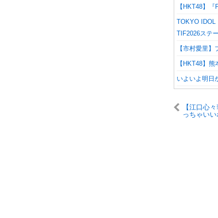
【HKT48】『
TOKYO IDOL
TIF2026ス
【市村愛里】
【HKT48】
いよいよ明日から
【江口心々華
っちゃいい
思ったら全
関連で面白