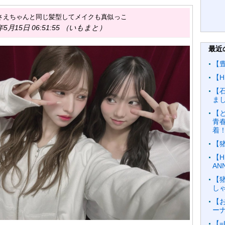
さえちゃんと同じ髪型してメイクも真似っこ
年5月15日 06:51:55 （いもまと）
最近
【
【H
【
ま
【と
青
着
【
【H
AN
【
し
【お
ーナ
【=