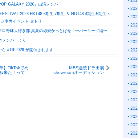
20
POP GALAXY 2026』出演メンバー
20
 FESTIVAL 2026 HKT48 6期⽣‧7期⽣ ＆ NGT48 4期⽣‧5期⽣ ×
20
テージ争奪イベント セトリ
20
プロ野球大好き部 真夏の球愛かっとばせ！〜パーリーグ編〜
20
熊本メンバーより
20
20
 #TIF2026 が開催されます
20
20
】TikTokでめ
MBS連続ドラ出演
ね来た！って
showroomオーディション
20
部れいあちゃん
3日目 5月14日 終了時点
い
20
20
20
20
20
20
20