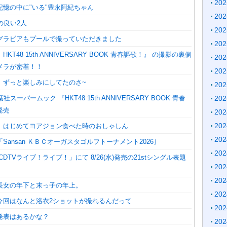
20
記憶の中に"いる"豊永阿紀ちゃん
20
の良い2人
20
グラビアもプールで撮っていただきました
20
KT48 15th ANNIVERSARY BOOK 青春謳歌！』 の撮影の裏側
20
メラが密着！！
20
】ずっと楽しみにしてたのさ~
20
20
社スーパームック 『HKT48 15th ANNIVERSARY BOOK 青春
発売
20
20
】はじめてヨアジョン食べた時のおしゃしん
20
Sansan ＫＢＣオーガスタゴルフトーナメント2026｣
20
CDTVライブ！ライブ！」にて 8/26(水)発売の21stシングル表題
20
20
長女の年下と末っ子の年上。
20
今回はなんと浴衣2ショットが撮れるんだって
20
発表はあるかな？
20