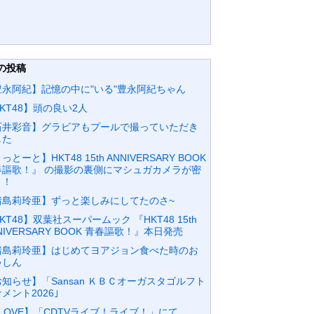
の投稿
豊永阿紀】記憶の中に"いる"豊永阿紀ちゃん
KT48】頭の良い2人
石井彩音】グラビアもプールで撮っていただき
した
っとーと】HKT48 15th ANNIVERSARY BOOK
春謳歌！』 の撮影の裏側にマシュガカメラが密
！！
猪島莉玲亜】ずっと楽しみにしてたのさ~
KT48】双葉社スーパームック 『HKT48 15th
NIVERSARY BOOK 青春謳歌！』本日発売
猪島莉玲亜】はじめてヨアジョン食べた時のお
ゃしん
知らせ】「Sansan ＫＢＣオーガスタゴルフト
メント2026｣
LOVE】「CDTVライブ！ライブ！」にて