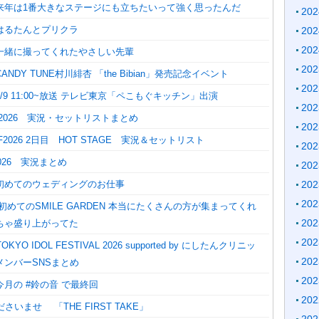
来年は1番大きなステージにも立ちたいって強く思ったんだ
20
はるたんとプリクラ
20
20
一緒に撮ってくれたやさしい先輩
20
NDY TUNE村川緋杏 「the Bibian」発売記念イベント
20
/9 11:00~放送 テレビ東京「ペこもぐキッチン」出演
20
IF2026 実況・セットリストまとめ
20
IF2026 2日目 HOT STAGE 実況＆セットリスト
20
2026 実況まとめ
20
20
初めてのウェディングのお仕事
20
初めてのSMILE GARDEN 本当にたくさんの方が集まってくれ
20
ちゃ盛り上がってた
20
KYO IDOL FESTIVAL 2026 supported by にしたんクリニッ
20
メンバーSNSまとめ
20
月の #鈴の音 で最終回
20
さいませ 「THE FIRST TAKE」