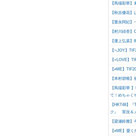
【馬場彩華】
【秋吉優花】
【豊永阿紀】
【村川緋杏】CA
【運上弘菜】8
【≒JOY】T
【=LOVE】T
【≠ME】TIF
【本村碧唯】
【馬場彩華 】
て！めちゃく
【HKT48】『TO
ク』 実況＆
【梁瀬鈴雅】今
【≠ME】愛くだ