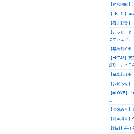
【豊永阿紀】
【HKT48】頭
【石井彩音】
【とっとーと】H
にマシュガカ
【猪島莉玲亜
【HKT48】双葉
謳歌！』本日
【猪島莉玲亜
【お知らせ】「
【=LOVE】「
曲
【龍頭綺音】
【龍頭綺音】
【雑談】昇格