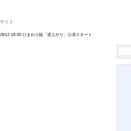
ナサイト
25/9/12 18:30 ひまわり組「逆上がり」公演スタート
検
索: