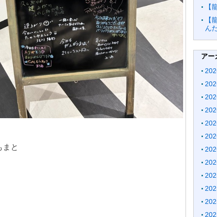
【
【
ん
アー
20
20
20
20
20
20
いもまと
20
20
20
20
20
20