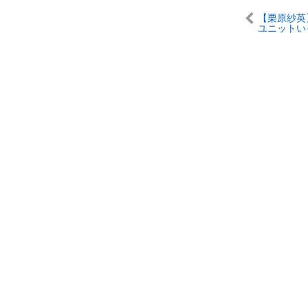
【栗原紗英
ユニットい