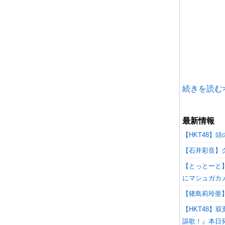
続きを読む>
最新情報
【HKT48】頭
【石井彩音】
【とっとーと】H
にマシュガカ
【猪島莉玲亜
【HKT48】双葉
謳歌！』本日