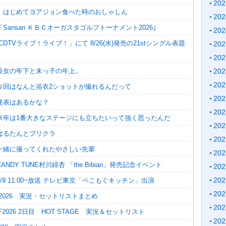
20
】はじめてヨアジョン食べた時のおしゃしん
20
Sansan ＫＢＣオーガスタゴルフトーナメント2026｣
20
CDTVライブ！ライブ！」にて 8/26(水)発売の21stシングル表題
20
20
20
長女の年下と末っ子の年上。
20
今回はなんと浴衣2ショットが撮れるんだって
20
発表はあるかな？
20
来年は1番大きなステージにも立ちたいって強く思ったんだ
20
はるたんとプリクラ
20
一緒に撮ってくれたやさしい先輩
20
NDY TUNE村川緋杏 「the Bibian」発売記念イベント
20
20
/9 11:00~放送 テレビ東京「ペこもぐキッチン」出演
20
IF2026 実況・セットリストまとめ
20
IF2026 2日目 HOT STAGE 実況＆セットリスト
20