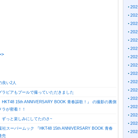
20
20
20
20
20
20
>
20
20
20
20
の良い2人
20
グラビアもプールで撮っていただきました
20
KT48 15th ANNIVERSARY BOOK 青春謳歌！』 の撮影の裏側
20
メラが密着！！
20
】ずっと楽しみにしてたのさ~
20
社スーパームック 『HKT48 15th ANNIVERSARY BOOK 青春
20
発売