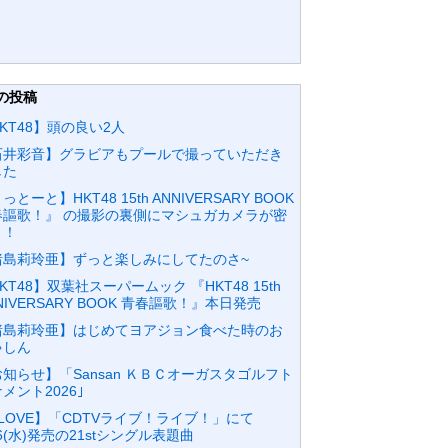
の投稿
KT48】頭の良い2人
石井彩音】グラビアもプールで撮っていただき
した
っとーと】HKT48 15th ANNIVERSARY BOOK
春謳歌！』 の撮影の裏側にマシュガカメラが密
！！
猪島莉玲亜】ずっと楽しみにしてたのさ~
KT48】双葉社スーパームック 『HKT48 15th
NIVERSARY BOOK 青春謳歌！』本日発売
猪島莉玲亜】はじめてヨアジョン食べた時のお
ゃしん
知らせ】「Sansan ＫＢＣオーガスタゴルフト
メント2026｣
LOVE】「CDTVライブ！ライブ！」にて
26(水)発売の21stシングル表題曲