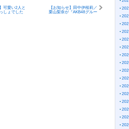
20
】可愛い2人と
【お知らせ】田中伊桜莉／
20
っしょでした
栗山梨奈が『AKB48グルー
20
プのオールナイトニッポン
X』へ出演
20
20
20
20
20
20
20
20
20
20
20
20
20
20