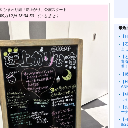
2 18:30 ひまわり組「逆上がり」公演スタート
年9月12日 18:34:50 （いもまと）
最近
【H
【
ま
【と
青
着
【
【H
AN
【
し
【お
ーナ
【=
8/