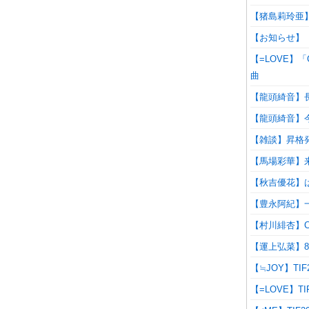
【猪島莉玲亜
【お知らせ】「
【=LOVE】「
曲
【龍頭綺音】
【龍頭綺音】
【雑談】昇格
【馬場彩華】
【秋吉優花】
【豊永阿紀】
【村川緋杏】CA
【運上弘菜】8
【≒JOY】T
【=LOVE】T