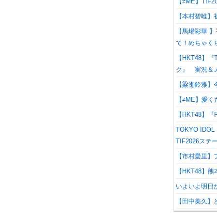
【≠ME】TIF
【本村碧唯】
【馬場彩華 】
て！めちゃく
【HKT48】『TO
ク』 実況＆
【梁瀬鈴雅】今
【≠ME】愛くだ
【HKT48】『
TOKYO IDOL
TIF2026ス
【市村愛里】
【HKT48】
いよいよ明日から
【田中美久】