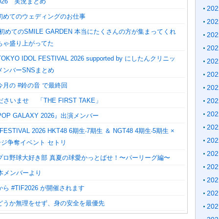
2026 実況まとめ
20
初めてのウェディングのお仕事
20
初めてのSMILE GARDEN 本当にたくさんの方が集まってくれ
20
ちゃ盛り上がってた
20
KYO IDOL FESTIVAL 2026 supported by にしたんクリニッ
20
メンバーSNSまとめ
20
月の #鈴の音 で最終回
20
20
さいませ 「THE FIRST TAKE」
20
POP GALAXY 2026』出演メンバー
20
 FESTIVAL 2026 HKT48 6期⽣‧7期⽣ ＆ NGT48 4期⽣‧5期⽣ ×
20
テージ争奪イベント セトリ
20
プロ野球大好き部 真夏の球愛かっとばせ！〜パーリーグ編〜
20
熊本メンバーより
20
 #TIF2026 が開催されます
20
どうか無理をせず、身の安全を最優先
20